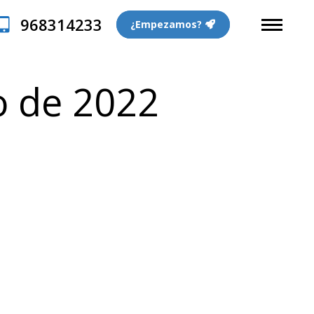
968314233
¿Empezamos?
o de 2022