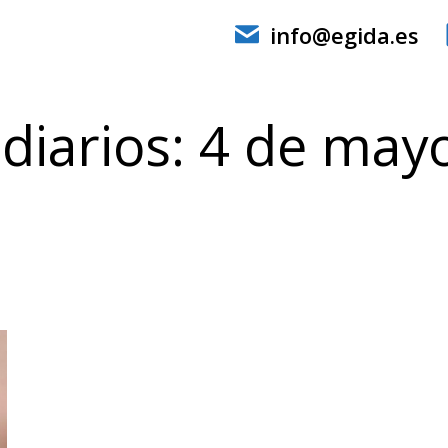
info@egida.es
diarios:
4 de may