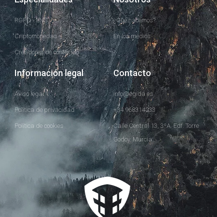
RGPD - ENS
¿Qué hacemos?
Criptomonedas
En los medios
Creadores de contenido
Información legal
Contacto
Aviso legal
info@egida.es
Política de privacidad
+34.968314233
Política de cookies
Calle Central 13, 3ºA. Edf. Torre
Godoy. Murcia.